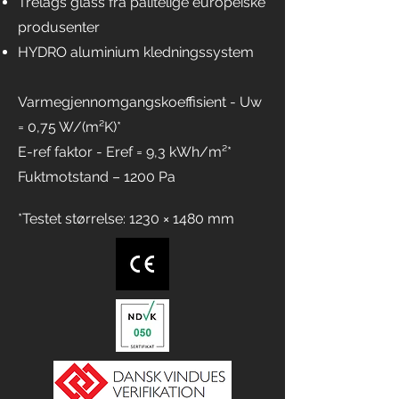
Trelags glass fra pålitelige europeiske
produsenter
HYDRO aluminium kledningssystem
Varmegjennomgangskoeffisient - Uw
= 0,75 W/(m²K)*
E-ref faktor - Eref = 9,3
kWh/m²*
Fuktmotstand – 1200 Pa
*Testet størrelse: 1230 × 1480 mm