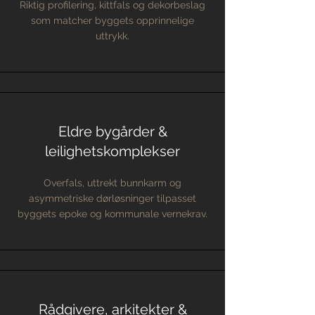
Riktig profilering, kittfals og dekorbeslag
som matcher byggets opprinnelige
uttrykk.
Eldre bygårder &
leilighetskomplekser
Overfals, uttrekt bunnkarm og
asymmetriske dørløsninger tilpasset
byggets epoke og kommunale vernekrav.
Rådgivere, arkitekter &