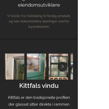
eiendomsutviklere
Vi bistår fra måltaking til ferdig produkt,
og kan dokumentere løsninger overfor
byantikvaren.
Kittfals vindu
Kittfals er den tradisjonelle profilen
der glasset sitter direkte i rammen