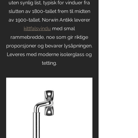
uten synlig list, typisk for vinduer fra
slutten av 1800-tallet frem til midten
av 1900-tallet. Norwin Antikk leverer
kittfalsvindu
med smal
rammebredde, noe som gir riktige
proporsjoner og bevarer lysåpningen.
Leveres med moderne isolerglass og
tetting.