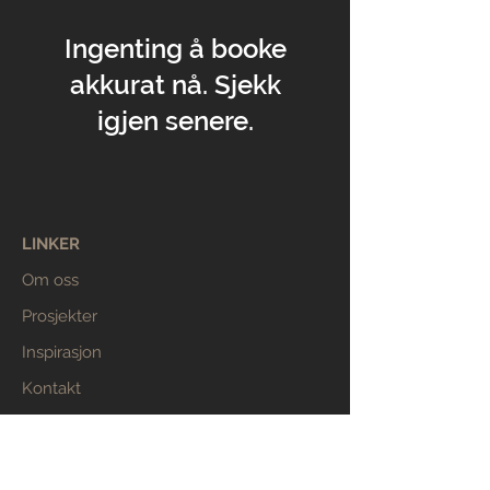
Ingenting å booke
akkurat nå. Sjekk
igjen senere.
LINKER
Om oss
Prosjekter
Inspirasjon
Kontakt
PERSONVERN
Vilkår og betingelser